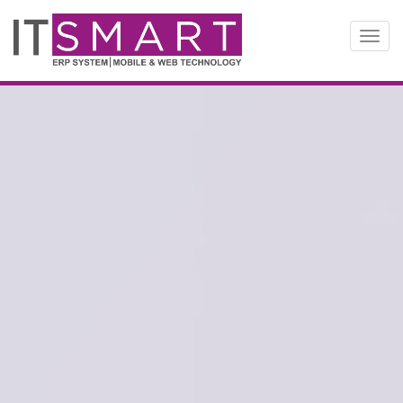
切
换
导
航