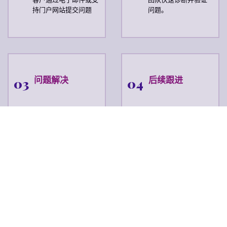
持门户网站提交问题
问题。
03
问题解决
04
后续跟进
我们将及时修复或打补
确保系统保持稳定运
丁，并在需要时引导客
行，并为您提供相应
户完成问题解决。
的指导或操作指南。