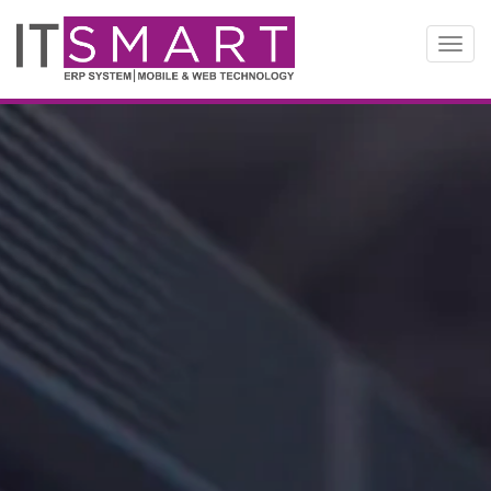
切
换
导
航